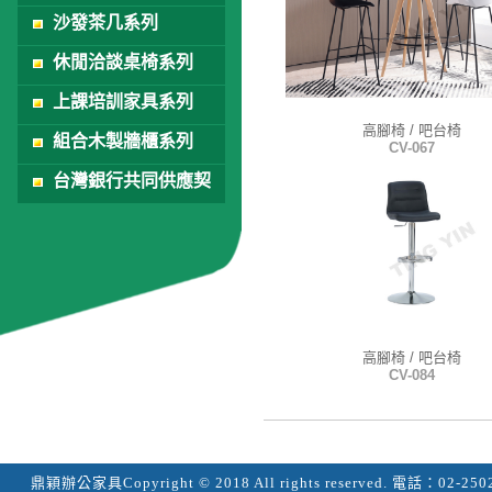
沙發茶几系列
休閒洽談桌椅系列
上課培訓家具系列
高腳椅 / 吧台椅
組合木製牆櫃系列
CV-067
台灣銀行共同供應契
約
高腳椅 / 吧台椅
CV-084
鼎穎辦公家具
Copyright © 2018 All rights reserved.
電話：
02-250