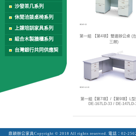
沙發茶几系列
休閒洽談桌椅系列
上課培訓家具系列
第一組 【第4項】雙邊辦公桌 (
組合木製牆櫃系列
三屜)
DE-147-23
台灣銀行共同供應契
約
第一組【第7項】/【第9項】L
DE-167LD-33 / DE-147LD-
鼎穎辦公家具
Copyright © 2018 All rights reserved.
電話：
02-250