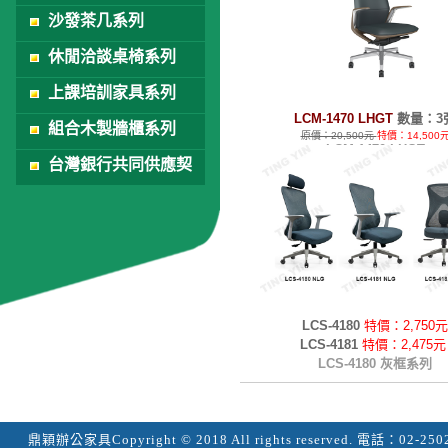
沙發茶几系列
休閒洽談桌椅系列
上課培訓家具系列
LCM-1470 LHGT
數量：3
組合木製牆櫃系列
原價：20,500元
特價：14,500
LCM-1470 LHGT
台灣銀行共同供應契
約
LCS-4180
特價：
2,750元
LCS-4181
特價：
2,475元
LCS-4180 灰框系列
鼎穎辦公家具
Copyright © 2018 All rights reserved.
電話：
02-250