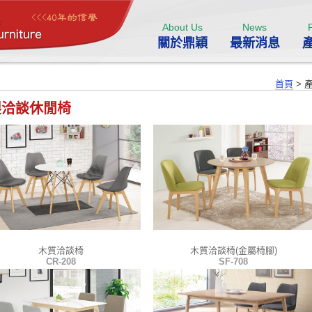
About Us
News
關於鼎穎
最新消息
首頁
>
製洽談休閒椅
木質洽談椅
木質洽談椅(金屬椅腳)
CR-208
SF-708