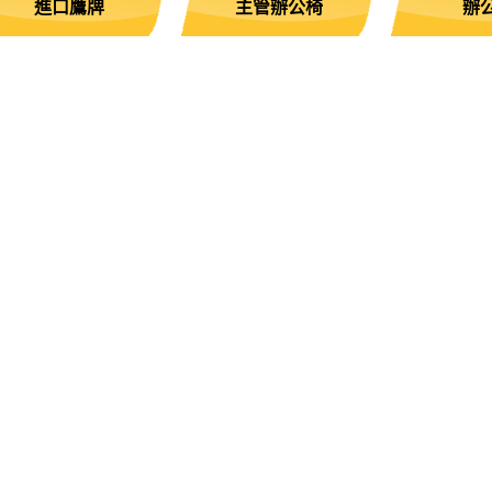
進口鷹牌
主管辦公椅
辦